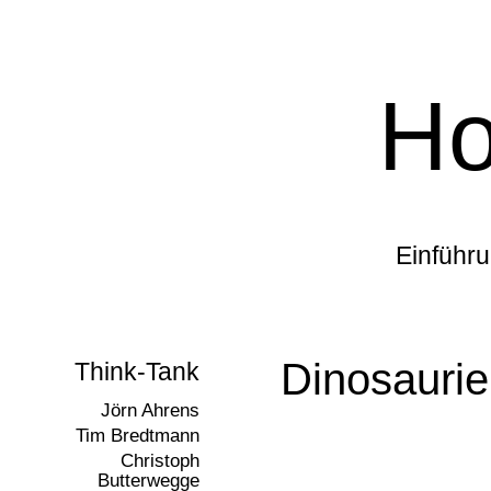
Zum
Inhalt
Ho
springen
Einführ
Dinosaurie
Think-Tank
Jörn Ahrens
Tim Bredtmann
Christoph
Butterwegge