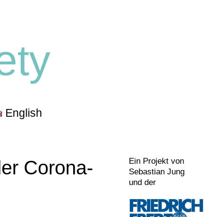
ety
English
Ein Projekt von
der Corona-
Sebastian Jung
und der